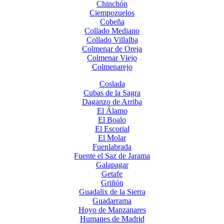
Chinchón
Ciempozuelos
Cobeña
Collado Mediano
Collado Villalba
Colmenar de Oreja
Colmenar Viejo
Colmenarejo
Coslada
Cubas de la Sagra
Daganzo de Arriba
El Álamo
El Boalo
El Escorial
El Molar
Fuenlabrada
Fuente el Saz de Jarama
Galapagar
Getafe
Griñón
Guadalix de la Sierra
Guadarrama
Hoyo de Manzanares
Humanes de Madrid