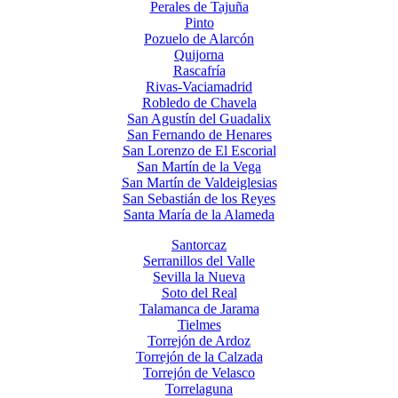
Perales de Tajuña
Pinto
Pozuelo de Alarcón
Quijorna
Rascafría
Rivas-Vaciamadrid
Robledo de Chavela
San Agustín del Guadalix
San Fernando de Henares
San Lorenzo de El Escorial
San Martín de la Vega
San Martín de Valdeiglesias
San Sebastián de los Reyes
Santa María de la Alameda
Santorcaz
Serranillos del Valle
Sevilla la Nueva
Soto del Real
Talamanca de Jarama
Tielmes
Torrejón de Ardoz
Torrejón de la Calzada
Torrejón de Velasco
Torrelaguna