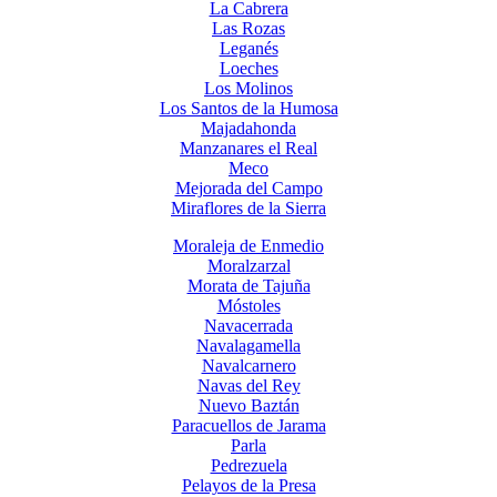
La Cabrera
Las Rozas
Leganés
Loeches
Los Molinos
Los Santos de la Humosa
Majadahonda
Manzanares el Real
Meco
Mejorada del Campo
Miraflores de la Sierra
Moraleja de Enmedio
Moralzarzal
Morata de Tajuña
Móstoles
Navacerrada
Navalagamella
Navalcarnero
Navas del Rey
Nuevo Baztán
Paracuellos de Jarama
Parla
Pedrezuela
Pelayos de la Presa