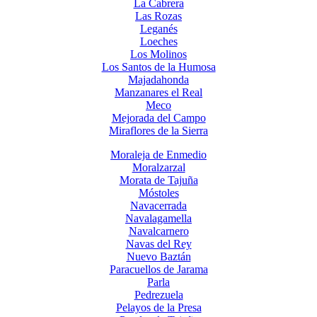
La Cabrera
Las Rozas
Leganés
Loeches
Los Molinos
Los Santos de la Humosa
Majadahonda
Manzanares el Real
Meco
Mejorada del Campo
Miraflores de la Sierra
Moraleja de Enmedio
Moralzarzal
Morata de Tajuña
Móstoles
Navacerrada
Navalagamella
Navalcarnero
Navas del Rey
Nuevo Baztán
Paracuellos de Jarama
Parla
Pedrezuela
Pelayos de la Presa