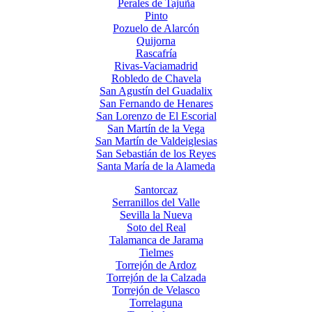
Perales de Tajuña
Pinto
Pozuelo de Alarcón
Quijorna
Rascafría
Rivas-Vaciamadrid
Robledo de Chavela
San Agustín del Guadalix
San Fernando de Henares
San Lorenzo de El Escorial
San Martín de la Vega
San Martín de Valdeiglesias
San Sebastián de los Reyes
Santa María de la Alameda
Santorcaz
Serranillos del Valle
Sevilla la Nueva
Soto del Real
Talamanca de Jarama
Tielmes
Torrejón de Ardoz
Torrejón de la Calzada
Torrejón de Velasco
Torrelaguna