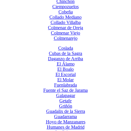
Chinchón
Ciempozuelos
Cobeña
Collado Mediano
Collado Villalba
Colmenar de Oreja
Colmenar Viejo
Colmenarejo
Coslada
Cubas de la Sagra
Daganzo de Arriba
El Álamo
El Boalo
El Escorial
El Molar
Fuenlabrada
Fuente el Saz de Jarama
Galapagar
Getafe
Griñón
Guadalix de la Sierra
Guadarrama
Hoyo de Manzanares
Humanes de Madrid